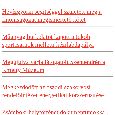
Hévízgyörki segítséggel született meg a
finomságokat megismertető kötet
Műanyag burkolatot kapott a tököli
sportcsarnok melletti kézilabdapálya
Megújulva várja látogatóit Szentendrén a
Kmetty Múzeum
Megkezdődött az aszódi szakorvosi
rendelőintézet energetikai korszerűsítése
Zsámboki helytörténet dokumentumokkal,