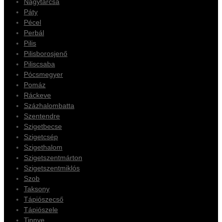
Nagytarcsa
Páty
Pécel
Perbál
Pilis
Pilisborosjenő
Piliscsaba
Pócsmegyer
Pomáz
Ráckeve
Százhalombatta
Szentendre
Szigetbecse
Szigetcsép
Szigethalom
Szigetszentmárton
Szigetszentmiklós
Szob
Taksony
Tápiószecső
Tápiószele
Tinnye