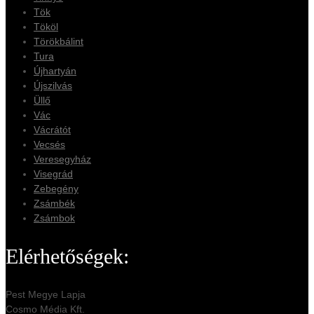
Tök
Tököl
Törökbálint
Tura
Újhartyán
Újszilvás
Üllő
Vác
Vácrátót
Vecsés
Veresegyház
Visegrád
Zebegény
Zsámbék
Zsámbok
Elérhetőségek:
Pest Megye Lapja
Cosmo Média Kft.