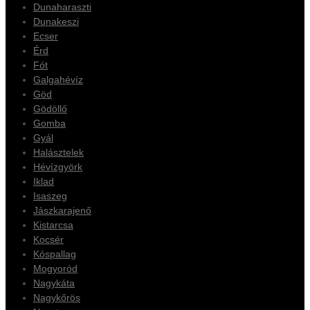
Dunaharaszti
Dunakeszi
Ecser
Érd
Fót
Galgahévíz
Göd
Gödöllő
Gomba
Gyál
Halásztelek
Hévízgyörk
Iklad
Isaszeg
Jászkarajenő
Kistarcsa
Kocsér
Kóspallag
Mogyoród
Nagykáta
Nagykőrös