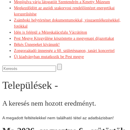
Megújulva várja látogatóit Szentendrén a Kmetty Múzeum
Megkezdődött az aszódi szakorvosi rendelőintézet energetikai
korszerűsítése
Zsámboki helytörténet dokumentumokkal, visszaemlékezésekkel,
fotókkal
Idén is felépül a Mézeskalácsfalu Vácrátóton
Pest Megye Közgyűlése köszöntette a megyenapi díjazottakat
Békés Ünnepeket kívánunk!
Zongoraátadó ünnepség a 60. születésnapon, tanári koncerttel
Új kiadványban mutatkozik be Pest megye
Települések -
A keresés nem hozott eredményt.
A megadott feltételekkel nem található tétel az adatbázisban!