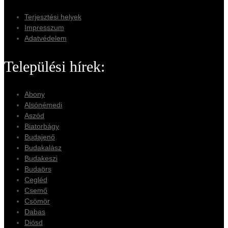
Terjesztési helyek
Impresszum
Adatvédelem
Települési hírek:
Abony
Alsónémedi
Aszód
Biatorbágy
Budajenő
Budakalász
Budakeszi
Budaörs
Cegléd
Csemő
Csömör
Dabas
Diósd