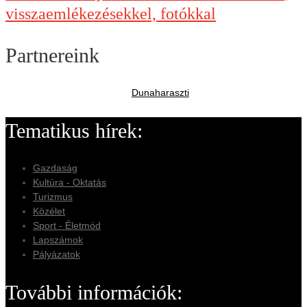
visszaemlékezésekkel, fotókkal
Partnereink
Dunaharaszti
Tematikus hírek:
Gazdaság
Kultúra - Oktatás
Turizmus
Közélet
Sport - Életmód
Lapszámok
Pályázatok
További információk: