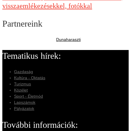
visszaemlékezésekkel, fotókkal
Partnereink
Dunaharaszti
Tematikus hírek:
Gazdaság
Kultúra - Oktatás
Turizmus
Közélet
Sport - Életmód
Lapszámok
Pályázatok
További információk: