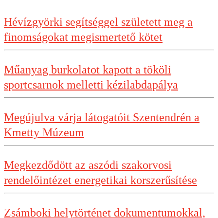
Hévízgyörki segítséggel született meg a
finomságokat megismertető kötet
Műanyag burkolatot kapott a tököli
sportcsarnok melletti kézilabdapálya
Megújulva várja látogatóit Szentendrén a
Kmetty Múzeum
Megkezdődött az aszódi szakorvosi
rendelőintézet energetikai korszerűsítése
Zsámboki helytörténet dokumentumokkal,