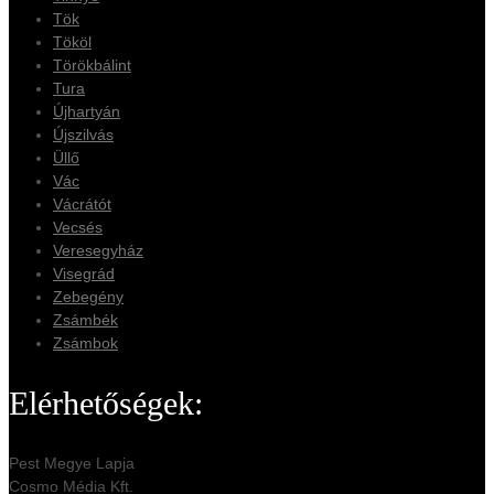
Tök
Tököl
Törökbálint
Tura
Újhartyán
Újszilvás
Üllő
Vác
Vácrátót
Vecsés
Veresegyház
Visegrád
Zebegény
Zsámbék
Zsámbok
Elérhetőségek:
Pest Megye Lapja
Cosmo Média Kft.