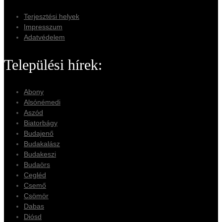
Terjesztési helyek
Impresszum
Adatvédelem
Települési hírek:
Abony
Alsónémedi
Aszód
Biatorbágy
Budajenő
Budakalász
Budakeszi
Budaörs
Cegléd
Csemő
Csömör
Dabas
Diósd