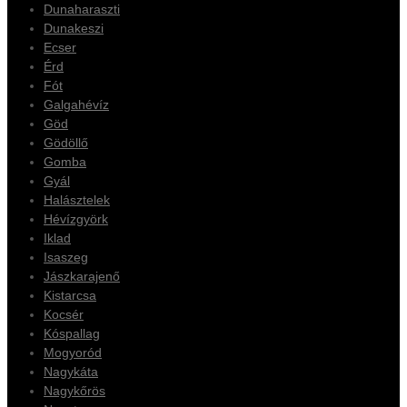
Dunaharaszti
Dunakeszi
Ecser
Érd
Fót
Galgahévíz
Göd
Gödöllő
Gomba
Gyál
Halásztelek
Hévízgyörk
Iklad
Isaszeg
Jászkarajenő
Kistarcsa
Kocsér
Kóspallag
Mogyoród
Nagykáta
Nagykőrös