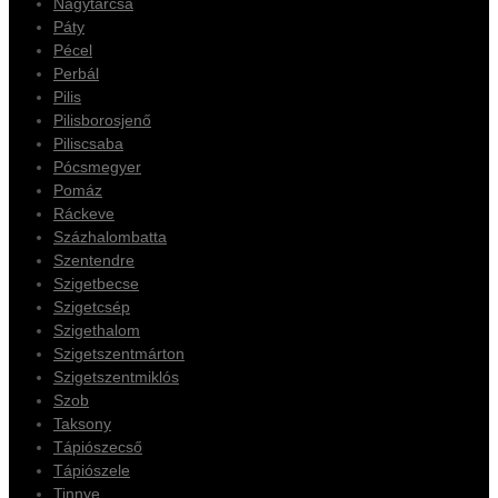
Nagytarcsa
Páty
Pécel
Perbál
Pilis
Pilisborosjenő
Piliscsaba
Pócsmegyer
Pomáz
Ráckeve
Százhalombatta
Szentendre
Szigetbecse
Szigetcsép
Szigethalom
Szigetszentmárton
Szigetszentmiklós
Szob
Taksony
Tápiószecső
Tápiószele
Tinnye