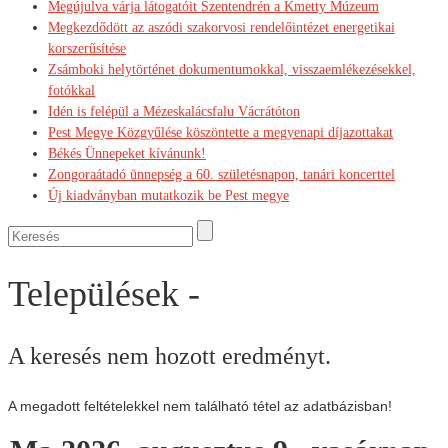
Megújulva várja látogatóit Szentendrén a Kmetty Múzeum
Megkezdődött az aszódi szakorvosi rendelőintézet energetikai
korszerűsítése
Zsámboki helytörténet dokumentumokkal, visszaemlékezésekkel,
fotókkal
Idén is felépül a Mézeskalácsfalu Vácrátóton
Pest Megye Közgyűlése köszöntette a megyenapi díjazottakat
Békés Ünnepeket kívánunk!
Zongoraátadó ünnepség a 60. születésnapon, tanári koncerttel
Új kiadványban mutatkozik be Pest megye
Települések -
A keresés nem hozott eredményt.
A megadott feltételekkel nem található tétel az adatbázisban!