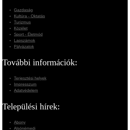
Gazdaság
Kultúra - Oktatás
Turizmus
Közélet
Sport - Életmód
Lapszámok
Pályázatok
További információk:
Terjesztési helyek
Impresszum
Adatvédelem
Települési hírek:
Abony
Alsónémedi