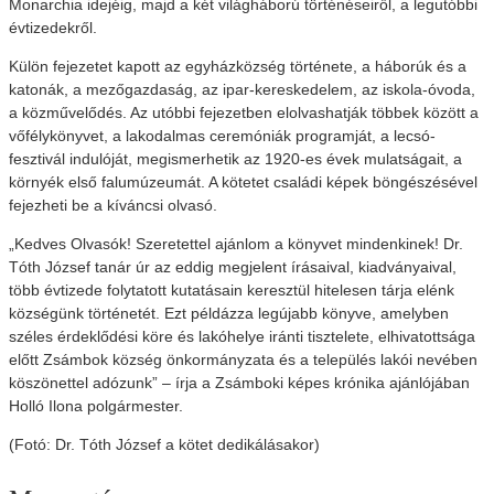
Monarchia idejéig, majd a két világháború történéseiről, a legutóbbi
évtizedekről.
Külön fejezetet kapott az egyházközség története, a háborúk és a
katonák, a mezőgazdaság, az ipar-kereskedelem, az iskola-óvoda,
a közművelődés. Az utóbbi fejezetben elolvashatják többek között a
vőfélykönyvet, a lakodalmas ceremóniák programját, a lecsó-
fesztivál indulóját, megismerhetik az 1920-es évek mulatságait, a
környék első falumúzeumát. A kötetet családi képek böngészésével
fejezheti be a kíváncsi olvasó.
„Kedves Olvasók! Szeretettel ajánlom a könyvet mindenkinek! Dr.
Tóth József tanár úr az eddig megjelent írásaival, kiadványaival,
több évtizede folytatott kutatásain keresztül hitelesen tárja elénk
községünk történetét. Ezt példázza legújabb könyve, amelyben
széles érdeklődési köre és lakóhelye iránti tisztelete, elhivatottsága
előtt Zsámbok község önkormányzata és a település lakói nevében
köszönettel adózunk” – írja a Zsámboki képes krónika ajánlójában
Holló Ilona polgármester.
(Fotó: Dr. Tóth József a kötet dedikálásakor)