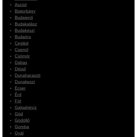
Aszód
Biatorbágy
Budajenő
Budakalász
Budakeszi
Budaörs
Cegléd
Csemő
Csömör
Dabas
Diósd
Dunaharaszti
Dunakeszi
Ecser
Érd
Fót
Galgahévíz
Göd
Gödöllő
Gomba
Gyál