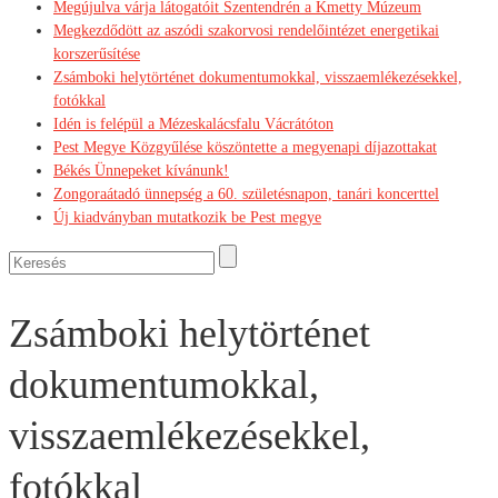
Megújulva várja látogatóit Szentendrén a Kmetty Múzeum
Megkezdődött az aszódi szakorvosi rendelőintézet energetikai
korszerűsítése
Zsámboki helytörténet dokumentumokkal, visszaemlékezésekkel,
fotókkal
Idén is felépül a Mézeskalácsfalu Vácrátóton
Pest Megye Közgyűlése köszöntette a megyenapi díjazottakat
Békés Ünnepeket kívánunk!
Zongoraátadó ünnepség a 60. születésnapon, tanári koncerttel
Új kiadványban mutatkozik be Pest megye
Zsámboki helytörténet
dokumentumokkal,
visszaemlékezésekkel,
fotókkal