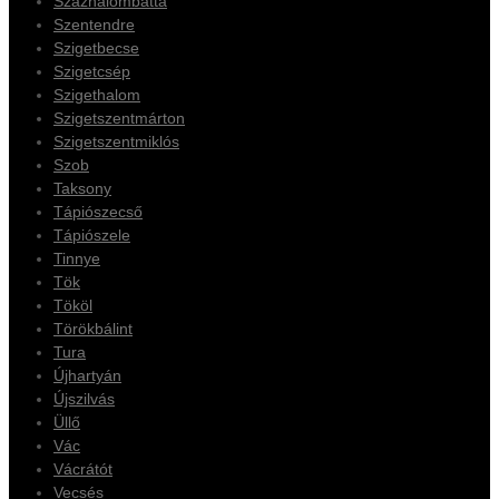
Százhalombatta
Szentendre
Szigetbecse
Szigetcsép
Szigethalom
Szigetszentmárton
Szigetszentmiklós
Szob
Taksony
Tápiószecső
Tápiószele
Tinnye
Tök
Tököl
Törökbálint
Tura
Újhartyán
Újszilvás
Üllő
Vác
Vácrátót
Vecsés