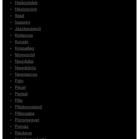
Halásztelek
Hévízgyörk
Iklad
Isaszeg
Jászkarajenő
Kistarcsa
Kocsér
Kóspallag
Mogyoród
Nagykáta
Nagykőrös
Nagytarcsa
Páty
Pécel
Perbál
Pilis
Pilisborosjenő
Piliscsaba
Pócsmegyer
Pomáz
Ráckeve