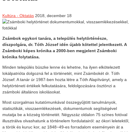
Kultúra - Oktatás
2018, december 18
Zsámbok egykori tanára, a település helytörténésze,
díszpolgára, dr. Tóth József idén újabb kötettel jelentkezett. A
Zsámboki képes krónika a 2000-ben megjelent Zsámboki
krónika folytatása.
Minden település büszke lenne és lehetne, ha ilyen elkötelezett
lokálpatrióta dolgozná fel a történetét, mint Zsámbokét dr. Tóth
József. A tanár úr 1987-ben hozta létre a Tóth Alapítványt, amely a
helytörténeti értékek felkutatására, feldolgozására ösztönzi a
zsámboki általános iskolásokat.
Most szorgalmas kutatómunkával összegyűjtött tanulmányok,
statisztikák, visszaemlékezések, dokumentumok segítségével
mutatja be a község történetét. Négyszáz oldalon 75 színes fotóval
illusztrálva olvashatunk a történelem fordulatairól: az ókori leletektől,
a török és kuruc kor, az 1848−49-es forradalom eseményein át a