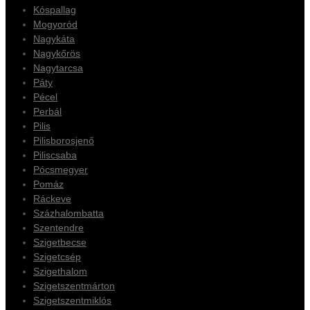
Kóspallag
Mogyoród
Nagykáta
Nagykőrös
Nagytarcsa
Páty
Pécel
Perbál
Pilis
Pilisborosjenő
Piliscsaba
Pócsmegyer
Pomáz
Ráckeve
Százhalombatta
Szentendre
Szigetbecse
Szigetcsép
Szigethalom
Szigetszentmárton
Szigetszentmiklós