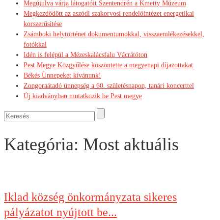
Megújulva várja látogatóit Szentendrén a Kmetty Múzeum
Megkezdődött az aszódi szakorvosi rendelőintézet energetikai
korszerűsítése
Zsámboki helytörténet dokumentumokkal, visszaemlékezésekkel,
fotókkal
Idén is felépül a Mézeskalácsfalu Vácrátóton
Pest Megye Közgyűlése köszöntette a megyenapi díjazottakat
Békés Ünnepeket kívánunk!
Zongoraátadó ünnepség a 60. születésnapon, tanári koncerttel
Új kiadványban mutatkozik be Pest megye
Kategória: Most aktuális
Iklad község önkormányzata sikeres
pályázatot nyújtott be...