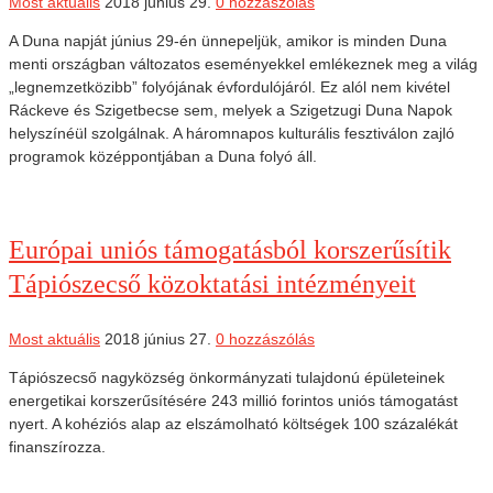
Most aktuális
2018 június 29.
0 hozzászólás
A Duna napját június 29-én ünnepeljük, amikor is minden Duna
menti országban változatos eseményekkel emlékeznek meg a világ
„legnemzetközibb” folyójának évfordulójáról. Ez alól nem kivétel
Ráckeve és Szigetbecse sem, melyek a Szigetzugi Duna Napok
helyszínéül szolgálnak. A háromnapos kulturális fesztiválon zajló
programok középpontjában a Duna folyó áll.
Európai uniós támogatásból korszerűsítik
Tápiószecső közoktatási intézményeit
Most aktuális
2018 június 27.
0 hozzászólás
Tápiószecső nagyközség önkormányzati tulajdonú épületeinek
energetikai korszerűsítésére 243 millió forintos uniós támogatást
nyert. A kohéziós alap az elszámolható költségek 100 százalékát
finanszírozza.