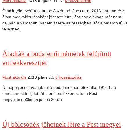
Most aktuális
2018 augusztus 17.
0 hozzászólás
Ötödik „életévét” töltötte be Aszód női énekkara. 2013-ban merész
álom megvalósulásaként jöhetett létre, ám napjainkban már nem
csupán a városban, hanem szerte az országban, sőt a határon túl is
fellépnek.
Átadták a budajenői németek felújított
emlékkeresztjét
Most aktuális
2018 július 30.
0 hozzászólás
Ünnepélyesen avatták fel a budajenői németek által 1916-ban
emelt, most felújított út menti emlékkeresztet a Pest
megyei településen június 30-án.
Új bölcsődék jöhetnek létre a Pest megyei