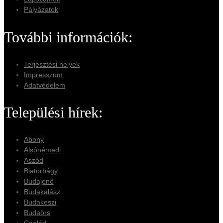
Pályázatok
További információk:
Terjesztési helyek
Impresszum
Adatvédelem
Települési hírek:
Abony
Alsónémedi
Aszód
Biatorbágy
Budajenő
Budakalász
Budakeszi
Budaörs