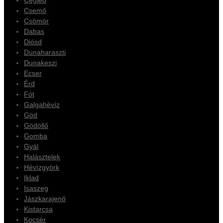
Cegléd
Csemő
Csömör
Dabas
Diósd
Dunaharaszti
Dunakeszi
Ecser
Érd
Fót
Galgahévíz
Göd
Gödöllő
Gomba
Gyál
Halásztelek
Hévízgyörk
Iklad
Isaszeg
Jászkarajenő
Kistarcsa
Kocsér