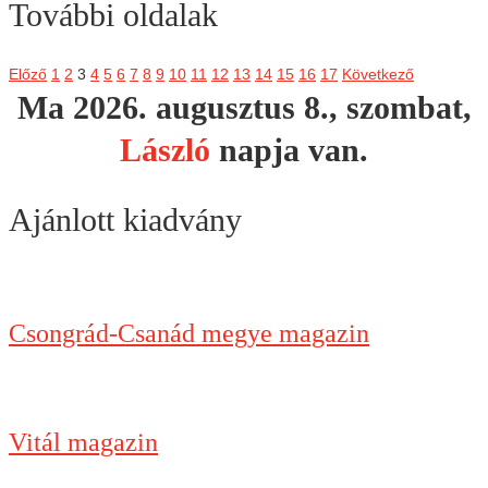
További oldalak
Előző
1
2
3
4
5
6
7
8
9
10
11
12
13
14
15
16
17
Következő
Ma 2026. augusztus 8., szombat,
László
napja van.
Ajánlott kiadvány
Csongrád-Csanád megye magazin
Vitál magazin