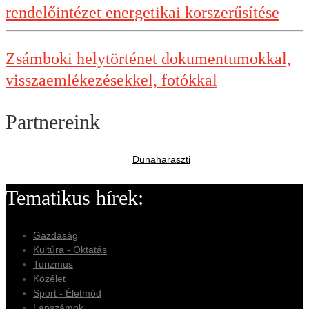
rendelőintézet energetikai korszerűsítése
Zsámboki helytörténet dokumentumokkal,
visszaemlékezésekkel, fotókkal
Partnereink
Dunaharaszti
Tematikus hírek:
Gazdaság
Kultúra - Oktatás
Turizmus
Közélet
Sport - Életmód
Lapszámok