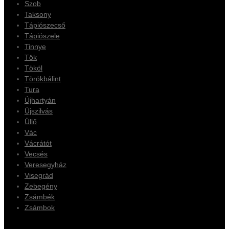
Szob
Taksony
Tápiószecső
Tápiószele
Tinnye
Tök
Tököl
Törökbálint
Tura
Újhartyán
Újszilvás
Üllő
Vác
Vácrátót
Vecsés
Veresegyház
Visegrád
Zebegény
Zsámbék
Zsámbok